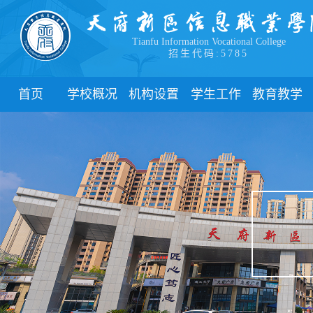
Tianfu Information Vocational College
招生代码:5785
首页
学校概况
机构设置
学生工作
教育教学
学院简介
教学院系
部门简介
校历
学院领导
职能部门
新闻动态
关于教务
办学理念
团委
教学制度
办学特色
管理制度
教学通知
校园风貌
学生风采
教学动态
心理健康
实践教学
学生资助
专业建设
下载中心
课程建设
联系我们
教学改革