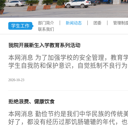
学术交流
下载专区
安全宣传
部门简介
新闻动态
团委
管理制
学生工作
联系我们
我院开展新生入学教育系列活动
本网消息 为了加强学校的安全管理，教育
学生自我防和保护意识，自觉抵制不良行为
的侵害，引导学生遵守学校纪律，提高防范
2020-10-23
生活习惯。2020年10月12日-10月22日
新生进行了入学教育系列活动。学生入学教
性教育、专业思想教育、爱国爱校教育、安
拒绝浪费、健康饮食
规定教育、心理健康教育、成才教育。学生
与分散相结合的形式，集中教育由学生处统
本网消息 勤俭节约是我们中华民族的传统美德，虽然现在生活
由各班围绕入学教育内容，可采取讲解、宣
好了，都没有经历过那饥肠辘辘的年代，也