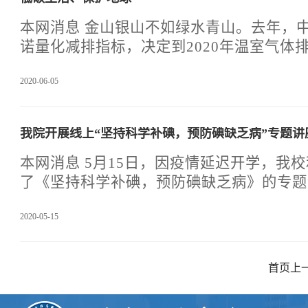
业，各界政府先后出台了一系列政策来扶持
乎把产业门槛降到了有史以来的最低限度。
本网消息 金山银山不如绿水青山。去年，中国对全世界公开承
合校内部门资源，开创创业一条街，为学生
诺量化减排指标，决定到2020年温室气体排
内容丰富的创业教育，并对自主创业
40%-45%。在应对全球气候变暖和能源
2020-06-05
耗、低污染、低排放为标志的低碳经济时代
深刻地改变着我们的生活。为了响应国家的
以“低碳生活、保护地球”为主题的班会活
我院开展线上“坚持科学补碘，预防碘缺乏病”专题讲
境图片的形式，使学生意识到保护环境的重
环境正在逐渐被人为地破坏；让学生清楚认
本网消息 5月15日，因疫情延迟开学，我
类和动植物的危害。在参观中增加了学生的
了《坚持科学补碘，预防碘缺乏病》的专题
议，保护环境。二、
用如下宣传口号:1、坚持科学补碘，预防碘
2020-05-15
同努力，持续消除碘缺乏病3、消除碘缺乏
4、科学补碘，持续消除碘缺乏病5、防治
健康6、食用碘盐是最好的补碘方式让学生
首页
上
地区，碘缺乏影响智力和生长发育，介绍我
防治经验、成果、人群碘营养状况、防治知