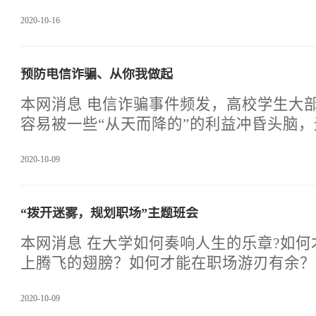
座谈、参观、考试等多
从播种到收获的艰辛，但作为当代大学生仍
2020-10-16
德。所以我校开展了以“珍惜粮食”为主题
频的方式，让学生知道勤俭节约是中华民族
习中增强爱惜粮食、节约粮食意识。培养学
预防电信诈骗、从你我做起
费粮食，爱惜粮食，节约粮食的好品质。让
粮食的态度，从中培养“节约粮食，从我做
本网消息 电信诈骗事件频发，高校学生大部分还是心思单纯，
次班会，全体师生共同经历了一次成功的教
容易被一些“从天而降的”的利益冲昏头脑
的氛围中，真正体会了“粮食
以学生处开展了“预防电信诈骗，从你我做
2020-10-09
动。通过活动让同学们注意避免个人资料外
账户涉及犯罪”等谎言。不要轻信陌生电话
诈骗电话或短信时，要注意核实对方身份，
“拨开迷雾，规划职场”主题班会
通过对方提供的联系方式进行核实，应拨打
话，必要时到其办公地点进行核实。在没有
本网消息 在大学如何奏响人生的乐章?如何才能给自己的梦想插
的情况下，不能盲目答应对方的要求。尤其
上腾飞的翅膀？如何才能在职场游刃有余？
账户汇款时，不要轻易汇
通过展示一个竞争残酷的现实社会及当代许
2020-10-09
的大学生活，形成对比，唤起当代大学生的