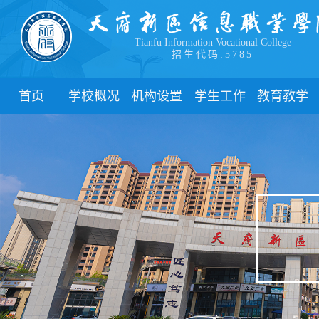
Tianfu Information Vocational College
招生代码:5785
首页
学校概况
机构设置
学生工作
教育教学
学院简介
教学院系
部门简介
校历
学院领导
职能部门
新闻动态
关于教务
办学理念
团委
教学制度
办学特色
管理制度
教学通知
校园风貌
学生风采
教学动态
心理健康
实践教学
学生资助
专业建设
下载中心
课程建设
联系我们
教学改革