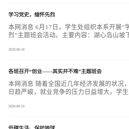
形成对梦想的思考，唤起同学们的行动力，
来。让同学警醒于关于大学、关于人生、关
学习党史，缅怀先烈
划的问题，找到人生的目标，引导同学确立
想，树立正确的人生观、价值观，对未来生
本网消息 6月17日，学生处组织本系开展
并做一个详细的计划，使同学们有计划、有
烈”主题班会活动。主要内容：湖心岛山坡
光。通这主题班会的开展，同学
君宇和石评梅并肩而立的雕像。石评梅是五
2020-06-18
女作家，高君宇是五四运动时北京大学学生
四运动期间领导了北平的学生运动，并组织
张的战斗生活中不幸病逝，年仅29岁。石
各班召开“创业——其实并不难”主题班会
泣血哀吟中也走完短短的一生。活动结束后
铭记革命烈士的奉献精神，从党的百年奋斗
本网消息 随着全国近几年经济发展的状况
智慧和力量，坚定理想信念，传承红色基因
日趋严峻，就业竞争的压力日益增大。学生
以习近平新时代中国特色社会
一个新鲜的话题，但学生自主创业却依然是
2020-06-16
期以来，学生毕业后往往只习惯被动的去求
动去创业，很多毕业生在找不到满意的工作
业，以至于形成了“无业才创业”的理解。
低碳生活、保护地球