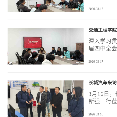
业建设高质
2026-03-17
活动室召
度主题教
的重要意
交通工程学院
深入学习
届四中全
学院支部委员
2026-03-17
实训室召开
民主评议
推动学院
长城汽车来访
3月16日
新强一行
技术产业
2026-03-16
就业办主