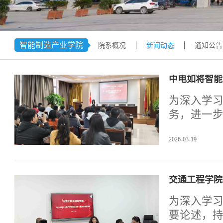
学术交流
下载专区
安全宣传
智能制造产业学院
院系概况
新闻动态
通知公告
中电如将智能
为深入学
务，进一步
午，中电如
2026-03-19
能力大赛
科副科长
动。
交通工程学院
为深入学
要论述，