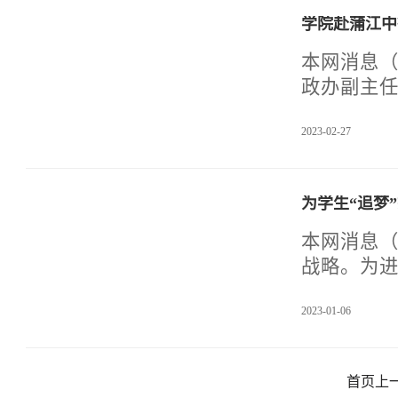
学院赴蒲江中
本网消息（
政办副主任
吴霞赴蒲江
2023-02-27
实地考察
都）AHK
有关培训
为学生“追梦
人应用实
法，建议
本网消息（
的“理实一
战略。为
续通过“走
大学生就业
2023-01-06
天府新区
赴成都市“
托菽香里2
首页
上
导中心两大