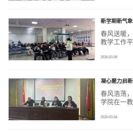
产业学院
深化校企
新学期新气象
查课工作
春风送暖，
教学工作
首次查课
2026-03-09
共同参与
课率及教
步。
凝心聚力启新程
二学期期初全
春风浩荡，
学院在一教
教职工大
2026-03-04
职工的智
文锦老师