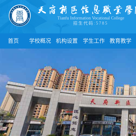
Tianfu Information Vocational College
招生代码:5785
首页
学校概况
机构设置
学生工作
教育教学
学院简介
教学院系
部门简介
校历
学院领导
职能部门
新闻动态
关于教务
办学理念
团委
教学制度
办学特色
管理制度
教学通知
校园风貌
学生风采
教学动态
心理健康
实践教学
学生资助
专业建设
下载中心
课程建设
联系我们
教学改革