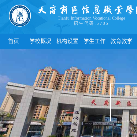
Tianfu Information Vocational College
招生代码:5785
首页
学校概况
机构设置
学生工作
教育教学
学院简介
教学院系
部门简介
校历
学院领导
职能部门
新闻动态
关于教务
办学理念
团委
教学制度
办学特色
管理制度
教学通知
校园风貌
学生风采
教学动态
心理健康
实践教学
学生资助
专业建设
下载中心
课程建设
联系我们
教学改革