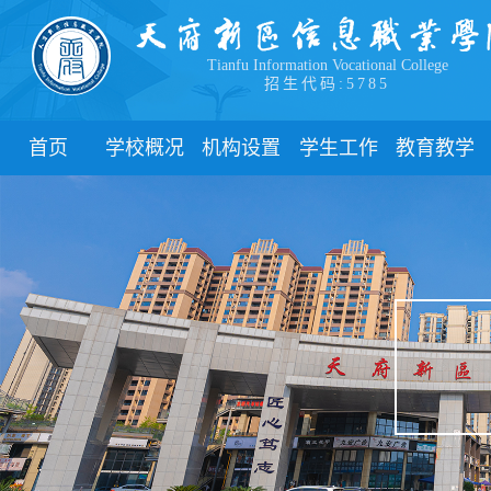
Tianfu Information Vocational College
招生代码:5785
首页
学校概况
机构设置
学生工作
教育教学
学院简介
教学院系
部门简介
校历
学院领导
职能部门
新闻动态
关于教务
办学理念
团委
教学制度
办学特色
管理制度
教学通知
校园风貌
学生风采
教学动态
心理健康
实践教学
学生资助
专业建设
下载中心
课程建设
联系我们
教学改革