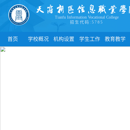
Tianfu Information Vocational College
招生代码:5785
首页
学校概况
机构设置
学生工作
教育教学
学院简介
教学院系
部门简介
校历
学院领导
职能部门
新闻动态
关于教务
办学理念
团委
教学制度
办学特色
管理制度
教学通知
校园风貌
学生风采
教学动态
心理健康
实践教学
学生资助
专业建设
下载中心
课程建设
联系我们
教学改革