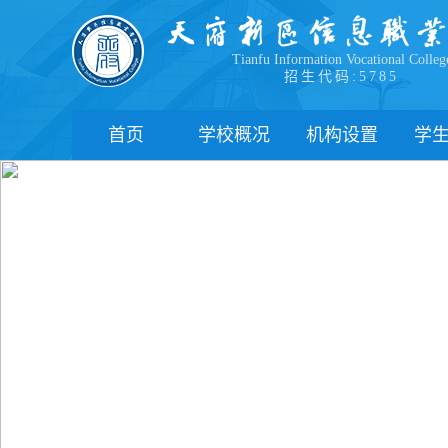
Tianfu Information Vocational Colleg
招生代码:5785
首页
学校概况
机构设置
学
学院简介
教学院系
部
学院领导
职能部门
新
办学理念
办学特色
管
校园风貌
学
心
学
下
联