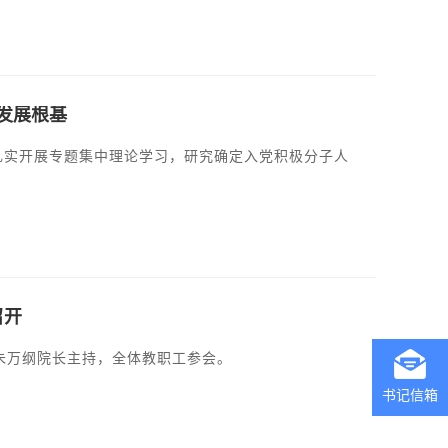
发展根基
，扎实开展专题集中理论学习，研究确定入党积极分子人
召开
由朱万纲院长主持，全体教职工参会。
书记信箱