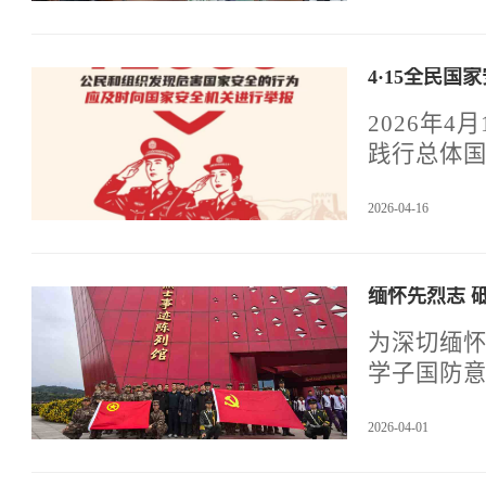
4·15全民
2026年
践行总体
全体师生
2026-04-16
委保卫部
动。
缅怀先烈志 
为深切缅
学子国防意
员、团员代
2026-04-01
明缅怀英
带队。