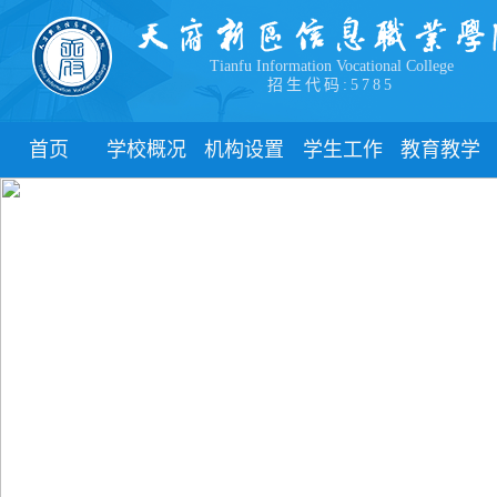
Tianfu Information Vocational College
招生代码:5785
首页
学校概况
机构设置
学生工作
教育教学
学院简介
教学院系
部门简介
校历
学院领导
职能部门
新闻动态
关于教务
办学理念
团委
教学制度
办学特色
管理制度
教学通知
校园风貌
学生风采
教学动态
心理健康
实践教学
学生资助
专业建设
下载中心
课程建设
联系我们
教学改革