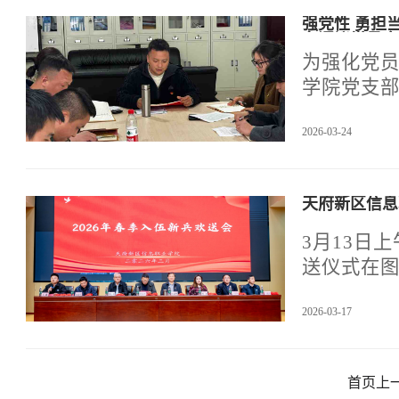
强党性 勇担
主评议党员会
为强化党员
学院党支部
议由党支
2026-03-24
天府新区信息
3月13日
送仪式在
事长蓝文
2026-03-17
永平，国
王鑫出席欢
学院师生
首页
上
送仪式由