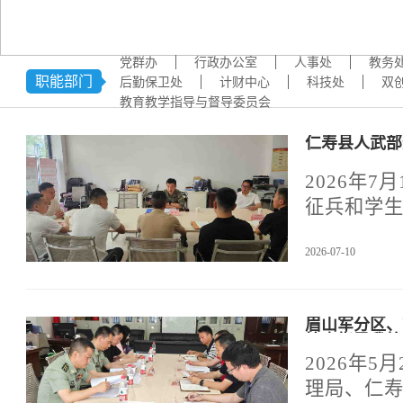
学术交流
下载专区
党群办
行政办公室
人事处
教务
安全宣传
职能部门
后勤保卫处
计财中心
科技处
双
教育教学指导与督导委员会
仁寿县人武部
2026年
征兵和学
校负责征
2026-07-10
眉山军分区、
检查指导我校
2026年
理局、仁寿