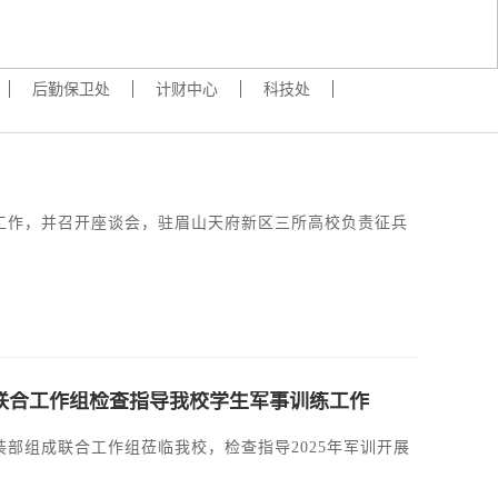
后勤保卫处
计财中心
科技处
训工作，并召开座谈会，驻眉山天府新区三所高校负责征兵
联合工作组检查指导我校学生军事训练工作
装部组成联合工作组莅临我校，检查指导2025年军训开展