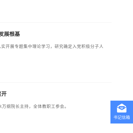
发展根基
，扎实开展专题集中理论学习，研究确定入党积极分子人
召开
由朱万纲院长主持，全体教职工参会。
书记信箱