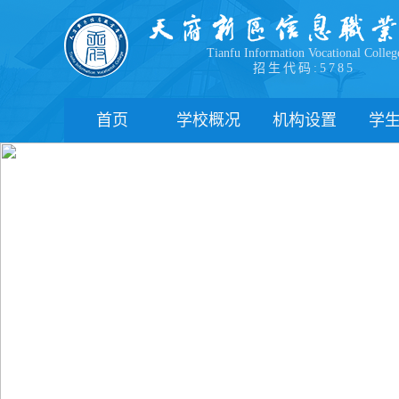
Tianfu Information Vocational Colleg
招生代码:5785
首页
学校概况
机构设置
学
学院简介
教学院系
部
学院领导
职能部门
新
办学理念
办学特色
管
校园风貌
学
心
学
下
联