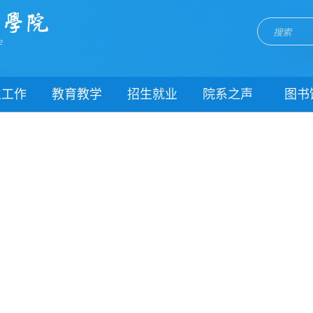
e
生工作
教育教学
招生就业
院系之声
图书
门简介
校历
招生网
院系动态
闻动态
关于教务
就业网
团委
教学制度
理制度
教学通知
生风采
教学动态
职能部门
理健康
实践教学
生资助
专业建设
载中心
课程建设
系我们
教学改革