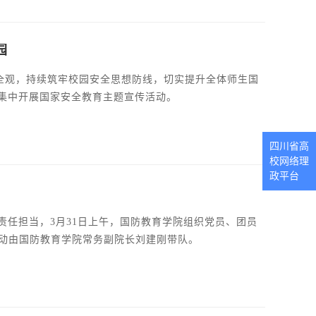
园
安全观，持续筑牢校园安全思想防线，切实提升全体师生国
集中开展国家安全教育主题宣传活动。
四川省高
校网络理
政平台
任担当，3月31日上午，国防教育学院组织党员、团员
活动由国防教育学院常务副院长刘建刚带队。