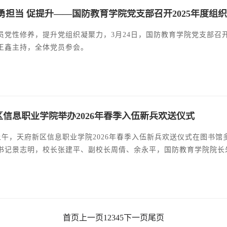
 勇担当 促提升——国防教育学院党支部召开2025年度
员党性修养，提升党组织凝聚力，3月24日，国防教育学院党支部召开
王鑫主持，全体党员参会。
区信息职业学院举办2026年春季入伍新兵欢送仪式
日上午，天府新区信息职业学院2026年春季入伍新兵欢送仪式在图书
书记景志明，校长张建平、副校长周倩、余永平，国防教育学院院长
伍新兵、部分家长代表及国防教育学院师生齐聚一堂，为即将踏上军
首页
上一页
1
2
3
4
5
下一页
尾页