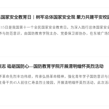
全民国家安全教育日｜树牢总体国家安全观 聚力共建平安校
年4月15日是我国第十一个全民国家安全教育日。为深入践行总体国家
养与防范意识，由国防教育学院主办、党委保卫部协办，在东坡广场
烈志 砥砺国防心—国防教育学院开展清明缅怀英烈活动
怀革命先烈丰功伟绩，传承弘扬革命精神，强化青年学子国防意识与责
生骨干共45人前往仁寿县烈士陵园，开展清明缅怀英烈活动，此次