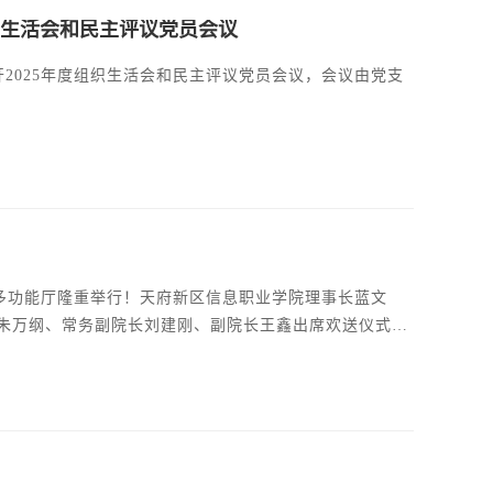
组织生活会和民主评议党员会议
2025年度组织生活会和民主评议党员会议，会议由党支
馆多功能厅隆重举行！天府新区信息职业学院理事长蓝文
朱万纲、常务副院长刘建刚、副院长王鑫出席欢送仪式。
旅征程的青年学子送行。欢送仪式由王鑫主持。